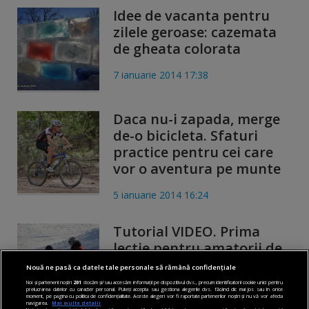
Idee de vacanta pentru
zilele geroase: cazemata
de gheata colorata
7 ianuarie 2014 17:38
Daca nu-i zapada, merge
de-o bicicleta. Sfaturi
practice pentru cei care
vor o aventura pe munte
5 ianuarie 2014 16:24
Tutorial VIDEO. Prima
lectie pentru amatorii de
snowboarding. Tehnici de
Nouă ne pasă ca datele tale personale să rămână confidențiale
baza pe care trebuie sa le
Noi și partenerii noștri
201
stocăm și/sau accesăm informații pe dispozitivul dvs., precum identificatorii cookie unici pentru
prelucrarea datelor cu caracter personal. Puteți accepta sau gestiona alegerile dvs. făcând clic mai jos sau în orice
stii
moment, pe pagina cu politica de confidențialitate. Aceste alegeri vor fi raportate partenerilor noștri și nu vă vor afecta
navigarea.
Mai multe detalii