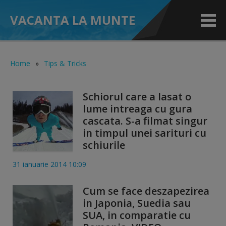
VACANTA LA MUNTE
Home
»
Tips & Tricks
Schiorul care a lasat o
lume intreaga cu gura
cascata. S-a filmat singur
in timpul unei sarituri cu
schiurile
31 ianuarie 2014 10:09
Cum se face deszapezirea
in Japonia, Suedia sau
SUA, in comparatie cu