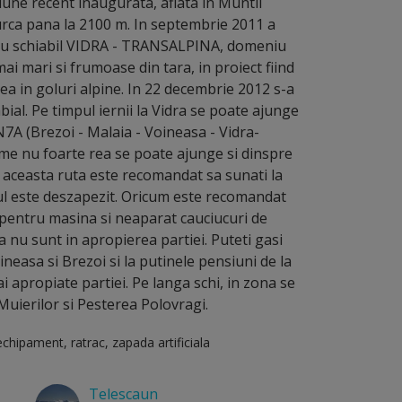
iune recent inaugurata, aflata in Muntii
 urca pana la 2100 m. In septembrie 2011 a
iu schiabil VIDRA - TRANSALPINA, domeniu
mai mari si frumoase din tara, in proiect fiind
ea in goluri alpine. In 22 decembrie 2012 s-a
bial. Pe timpul iernii la Vidra se poate ajunge
N7A (Brezoi - Malaia - Voineasa - Vidra-
reme nu foarte rea se poate ajunge si dinspre
 aceasta ruta este recomandat sa sunati la
 este deszapezit. Oricum este recomandat
 pentru masina si neaparat cauciucuri de
 nu sunt in apropierea partiei. Puteti gasi
ineasa si Brezoi si la putinele pensiuni de la
i apropiate partiei. Pe langa schi, in zona se
Muierilor si Pesterea Polovragi.
echipament, ratrac, zapada artificiala
Telescaun