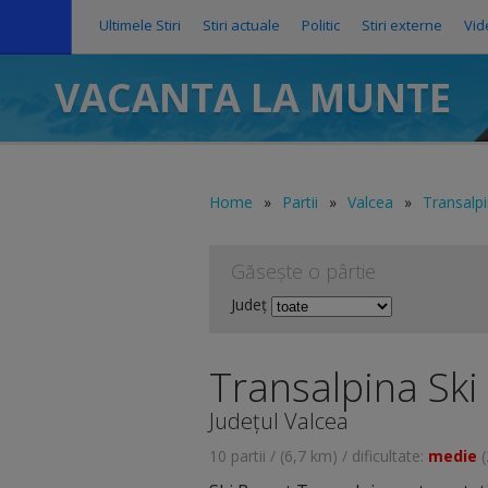
Ultimele Stiri
Stiri actuale
Politic
Stiri externe
Vid
VACANTA LA MUNTE
Home
»
Partii
»
Valcea
»
Transalpi
Găsește o pârtie
Județ
Transalpina Ski
Județul Valcea
10 partii / (6,7 km) / dificultate:
medie
(