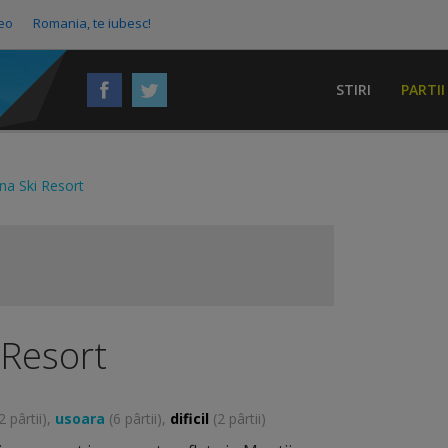
eo
Romania, te iubesc!
STIRI
PARTII
na Ski Resort
 Resort
2 pârtii),
usoara
(6 pârtii),
dificil
(2 pârtii)