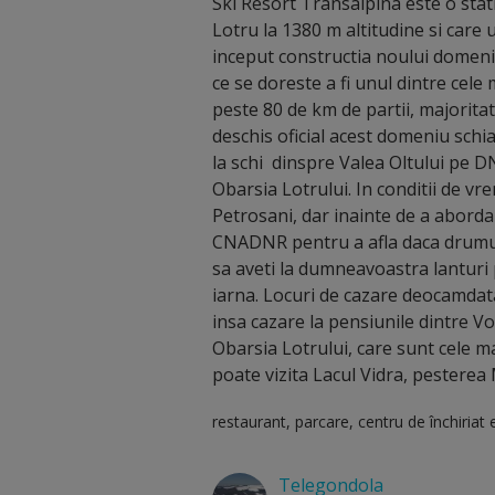
Ski Resort Transalpina este o stat
Lotru la 1380 m altitudine si care
inceput constructia noului domen
ce se doreste a fi unul dintre cele 
peste 80 de km de partii, majoritat
deschis oficial acest domeniu schia
la schi dinspre Valea Oltului pe D
Obarsia Lotrului. In conditii de v
Petrosani, dar inainte de a aborda
CNADNR pentru a afla daca drumul
sa aveti la dumneavoastra lanturi
iarna. Locuri de cazare deocamdata
insa cazare la pensiunile dintre Vo
Obarsia Lotrului, care sunt cele ma
poate vizita Lacul Vidra, pesterea 
restaurant, parcare, centru de închiriat 
Telegondola