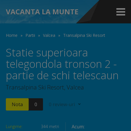
VACANTA LA MUNTE
Home
»
Partii
»
Valcea
»
Transalpina Ski Resort
Statie superioara
telegondola tronson 2 -
partie de schi telescaun
Transalpina Ski Resort, Valcea
Nota
0
0 review-uri
Acum:
Lungime:
344 metri