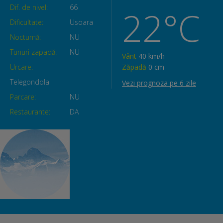
Dif. de nivel:
66
22°C
Dificultate:
Usoara
Nocturnă:
NU
Tunuri zapadă:
NU
Vânt
40 km/h
Urcare:
Zăpadă
0 cm
Telegondola
Vezi prognoza pe 6 zile
Parcare:
NU
Restaurante:
DA