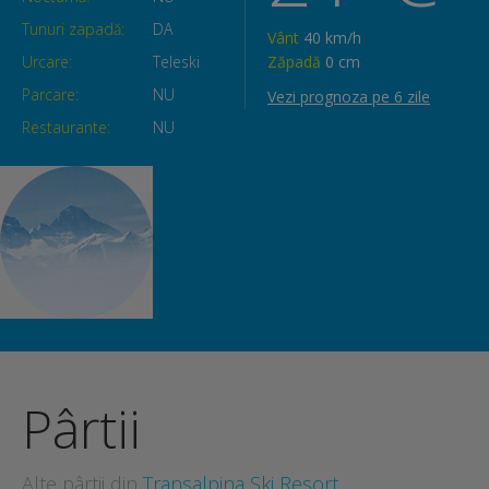
Tunuri zapadă:
DA
Vânt
40 km/h
Urcare:
Teleski
Zăpadă
0 cm
Parcare:
NU
Vezi prognoza pe 6 zile
Restaurante:
NU
Pârtii
Alte pârtii din
Transalpina Ski Resort