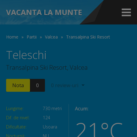
VACANTA LA MUNTE
Home
»
Partii
»
Valcea
»
Transalpina Ski Resort
Teleschi
Transalpina Ski Resort, Valcea
Nota
0
0 review-uri
Acum:
Lungime:
730 metri
Dif. de nivel:
124
21°C
Dificultate:
Usoara
Nocturnă:
NU