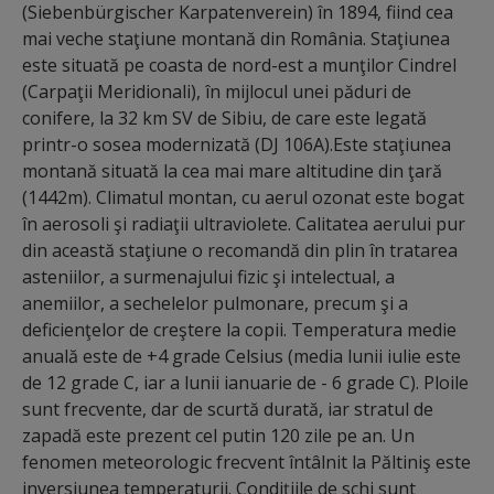
(Siebenbürgischer Karpatenverein) în 1894, fiind cea
mai veche staţiune montană din România. Staţiunea
este situată pe coasta de nord-est a munţilor Cindrel
(Carpaţii Meridionali), în mijlocul unei păduri de
conifere, la 32 km SV de Sibiu, de care este legată
printr-o sosea modernizată (DJ 106A).Este staţiunea
montană situată la cea mai mare altitudine din ţară
(1442m). Climatul montan, cu aerul ozonat este bogat
în aerosoli şi radiaţii ultraviolete. Calitatea aerului pur
din această staţiune o recomandă din plin în tratarea
asteniilor, a surmenajului fizic şi intelectual, a
anemiilor, a sechelelor pulmonare, precum şi a
deficienţelor de creştere la copii. Temperatura medie
anuală este de +4 grade Celsius (media lunii iulie este
de 12 grade C, iar a lunii ianuarie de - 6 grade C). Ploile
sunt frecvente, dar de scurtă durată, iar stratul de
zapadă este prezent cel putin 120 zile pe an. Un
fenomen meteorologic frecvent întâlnit la Păltiniş este
inversiunea temperaturii. Condiţiile de schi sunt