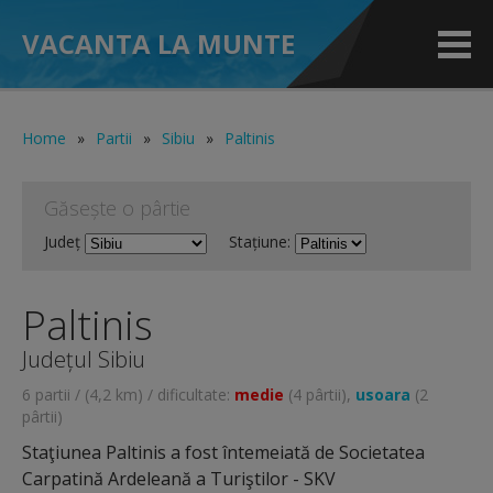
VACANTA LA MUNTE
Home
»
Partii
»
Sibiu
»
Paltinis
Găsește o pârtie
Județ
Stațiune:
Paltinis
Județul Sibiu
6 partii / (4,2 km) / dificultate:
medie
(4 pârtii),
usoara
(2
pârtii)
Staţiunea Paltinis a fost întemeiată de Societatea
Carpatină Ardeleană a Turiştilor - SKV