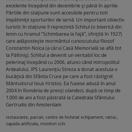
excelente începând din decembrie şi până în aprilie.
Pârtiile din staţiune sunt accesibile pentru toti
împătimiţii sporturilor de iarnă. Un important obiectiv
turistic în staţiune îl reprezintă Schitul (o biserică din
lemn cu hramul “Schimbarea la faţă”, sfinţită în 1927)
care adăposteşte mormântul cunoscutului filosof
Constantin Noica (a cărui Casă Memorială se află tot
la Păltiniş). Schitul a devenit un veritabil loc de
pelerinaj începând cu 2006, atunci când mitropolitul
Ardealului, IPS Laurenţiu Streza a donat acestuia o
bucăţică din Sfânta Cruce pe care a fost răstignit
Mântuitorul Iisus Hristos. Ea fusese adusă în anul
2004 în România de preoţi olandezi, după ce timp de
1.000 de ani a fost păstrată la Catedrala Sfântului
Gertrudis din Amsterdam
restaurante, parcari, centre de închiriat echipament, ratrac,
zapada artificiala, monitori schi