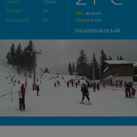
Urcare:
Teleski
Parcare:
DA
Vânt
40 km/h
Restaurante:
DA
Zăpadă
0 cm
Vezi prognoza pe 6 zile