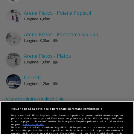
Arena Platos - Poiana Poplacii
Lungime: 0,8km
Arena Platos - Panorama Sibiului
Lungime: 0,8km
Arena Platos - Platos
Lungime: 1,0km
Oncesti
Lungime: 1,2km
Vezi alte pârtii din județul Sibiu
Nouă ne pasă ca datele tale personale să rămână confidențiale
Noi și partenerii noștri
201
stocăm și/sau accesăm informații pe dispozitivul dvs., precum identificatorii cookie unici pentru
prelucrarea datelor cu caracter personal. Puteți accepta sau gestiona alegerile dvs. făcând clic mai jos sau în orice
moment, pe pagina cu politica de confidențialitate. Aceste alegeri vor fi raportate partenerilor noștri și nu vă vor afecta
navigarea.
Mai multe detalii
Noi si partenerii nostri (retelele de socializare si agentiile de publicitate partenere, precum si furnizorii nostri de servicii
de date analitice) prelucram date pentru a permite website-ului sa functioneze, pentru a personaliza continutul si
anunturile publicitare afisate in functie de interesele si/sau profilul dvs., pentru a va oferi functionalitati aferente retelelor