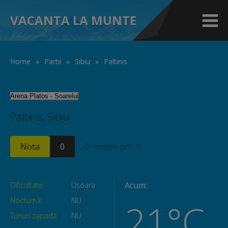
VACANTA LA MUNTE
Home
»
Partii
»
Sibiu
»
Paltinis
Arena Platos - Soarelui
Paltinis, Sibiu
Nota
0
0 review-uri
Acum:
Dificultate:
Usoara
Nocturnă:
NU
21°C
Tunuri zapadă:
NU