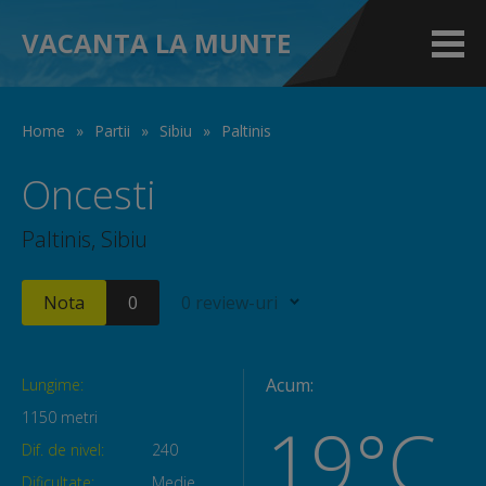
VACANTA LA MUNTE
Home
»
Partii
»
Sibiu
»
Paltinis
Oncesti
Paltinis, Sibiu
Nota
0
0 review-uri
Acum:
Lungime:
1150 metri
19°C
Dif. de nivel:
240
Dificultate:
Medie