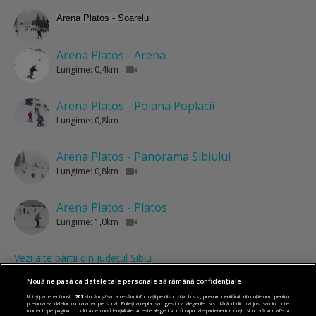
Arena Platos - Soarelui
Arena Platos - Arena
Lungime: 0,4km
Arena Platos - Poiana Poplacii
Lungime: 0,8km
Arena Platos - Panorama Sibiului
Lungime: 0,8km
Arena Platos - Platos
Lungime: 1,0km
Vezi alte pârtii din județul Sibiu
Nouă ne pasă ca datele tale personale să rămână confidențiale
Noi și partenerii noștri
201
stocăm și/sau accesăm informații pe dispozitivul dvs., precum identificatorii cookie unici pentru
prelucrarea datelor cu caracter personal. Puteți accepta sau gestiona alegerile dvs. făcând clic mai jos sau în orice
moment, pe pagina cu politica de confidențialitate. Aceste alegeri vor fi raportate partenerilor noștri și nu vă vor afecta