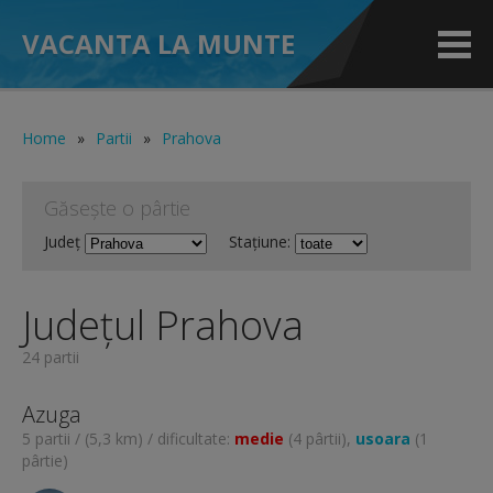
VACANTA LA MUNTE
Home
»
Partii
»
Prahova
Găsește o pârtie
Județ
Stațiune:
Județul Prahova
24 partii
Azuga
5 partii / (5,3 km) / dificultate:
medie
(4 pârtii),
usoara
(1
pârtie)