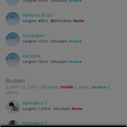
Lungime: 500 m
Dificultate:
Usoara
Valea cu Brazi
Lungime: 400 m
Dificultate:
Medie
Incepatori
Lungime: 173 m
Dificultate:
Usoara
Gondola
Lungime: 150 m
Dificultate:
Usoara
Busteni
3 partii / (2,2 km) / dificultate:
medie
(2 pârtii),
usoara
(1
pârtie)
Kalinderu 1
Lungime: 1,200 m
Dificultate:
Medie
Kalinderu 2