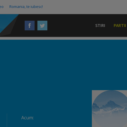
eo
Romania, te iubesc!
STIRI
PARTII
Acum: