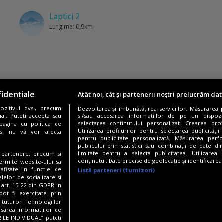
Laptici 2
Lungime: 0,9km
idențiale
Atât noi, cât și partenerii noștri prelucrăm dat
zitivul dvs., precum
Dezvoltarea și îmbunătățirea serviciilor. Măsurarea
al. Puteți accepta sau
și/sau accesarea informațiilor de pe un dispoziti
selectarea conținutului personalizat. Crearea prof
pagina cu politica de
Utilizarea profilurilor pentru selectarea publicității
i și nu vă vor afecta
pentru publicitate personalizată. Măsurarea perfo
Reviews
publicului prin statistici sau combinații de date di
limitate pentru a selecta publicitatea. Utilizarea
te partenere, precum si
conținutul. Date precise de geolocație și identificarea
ermite website-ului sa
 afisate in functie de
Listă parteneri (furnizori)
elelor de socializare si
 art. 15-22 din GDPR in
Adaugă un review
pot fi exercitate prin
a tuturor Tehnologiilor
esarea informatiilor de
ILE INDIVIDUAL” puteti