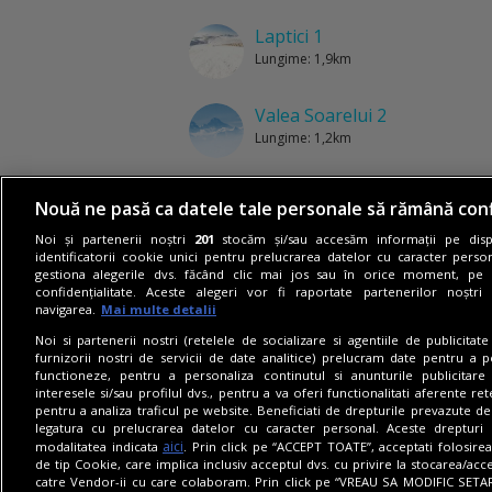
Laptici 1
Lungime: 1,9km
Valea Soarelui 2
Lungime: 1,2km
Vezi alte pârtii din județul Prahova
Nouă ne pasă ca datele tale personale să rămână conf
Noi și partenerii noștri
201
stocăm și/sau accesăm informații pe dispo
identificatorii cookie unici pentru prelucrarea datelor cu caracter person
gestiona alegerile dvs. făcând clic mai jos sau în orice moment, pe 
confidențialitate. Aceste alegeri vor fi raportate partenerilor noștr
navigarea.
Mai multe detalii
Noi si partenerii nostri (retelele de socializare si agentiile de publicita
furnizorii nostri de servicii de date analitice) prelucram date pentru a p
functioneze, pentru a personaliza continutul si anunturile publicitare
interesele si/sau profilul dvs., pentru a va oferi functionalitati aferente ret
pentru a analiza traficul pe website. Beneficiati de drepturile prevazute de
legatura cu prelucrarea datelor cu caracter personal. Aceste drepturi 
aici
modalitatea indicata
. Prin click pe “ACCEPT TOATE”, acceptati folosire
de tip Cookie, care implica inclusiv acceptul dvs. cu privire la stocarea/acc
catre Vendor-ii cu care colaboram. Prin click pe “VREAU SA MODIFIC SETAR