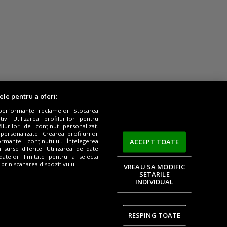
ele pentru a oferi:
 performanței reclamelor. Stocarea
v. Utilizarea profilurilor pentru
ilurilor de conținut personalizat.
 personalizate. Crearea profilurilor
ACCEPT TOATE
rmanței conținutului. Înțelegerea
n surse diferite. Utilizarea de date
 datelor limitate pentru a selecta
 prin scanarea dispozitivului.
VREAU SA MODIFIC
SETARILE
INDIVIDUAL
RESPING TOATE