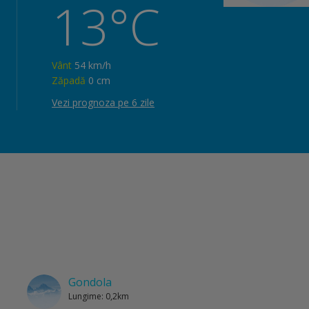
13°C
Vânt
54 km/h
Zăpadă
0 cm
Vezi prognoza pe 6 zile
Gondola
Lungime: 0,2km