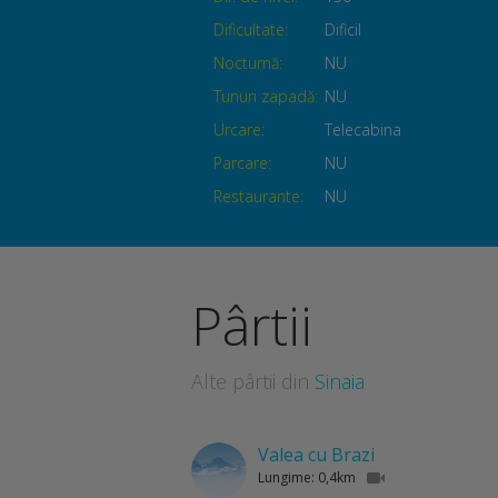
Dificultate:
Dificil
Nocturnă:
NU
Tunuri zapadă:
NU
Urcare:
Telecabina
Parcare:
NU
Restaurante:
NU
Pârtii
Alte pârtii din
Sinaia
Valea cu Brazi
Lungime: 0,4km