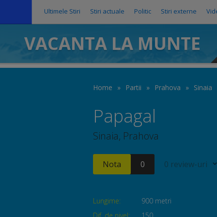
Ultimele Stiri
Stiri actuale
Politic
Stiri externe
Vid
VACANTA LA MUNTE
Home
»
Partii
»
Prahova
»
Sinaia
Papagal
Sinaia, Prahova
Nota
0
0 review-uri
Lungime:
900 metri
Dif. de nivel:
150