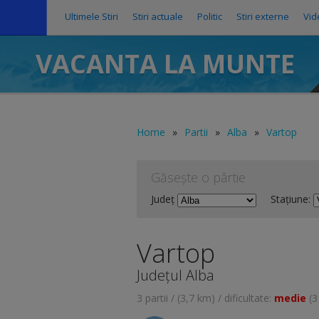
Ultimele Stiri
Stiri actuale
Politic
Stiri externe
Vid
VACANTA LA MUNTE
Home
»
Partii
»
Alba
»
Vartop
Găsește o pârtie
Județ
Stațiune:
Vartop
Județul Alba
3 partii / (3,7 km) / dificultate:
medie
(3 