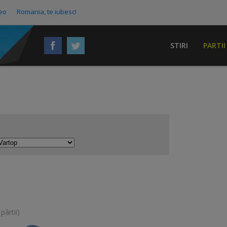
eo
Romania, te iubesc!
STIRI
PARTII
pârtii)