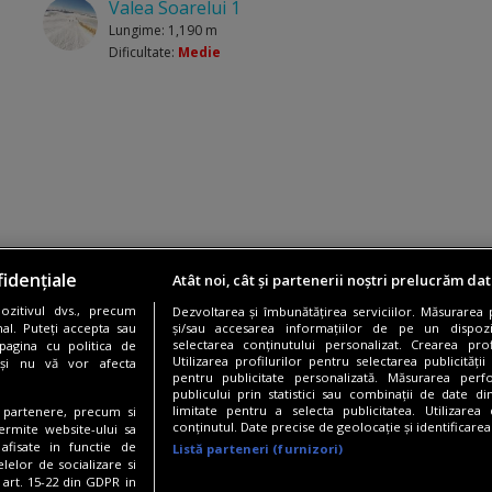
Valea Soarelui 1
Lungime: 1,190 m
Dificultate:
Medie
idențiale
Atât noi, cât și partenerii noștri prelucrăm dat
zitivul dvs., precum
Dezvoltarea și îmbunătățirea serviciilor. Măsurarea
al. Puteți accepta sau
și/sau accesarea informațiilor de pe un dispoziti
selectarea conținutului personalizat. Crearea prof
pagina cu politica de
Utilizarea profilurilor pentru selectarea publicității
i și nu vă vor afecta
pentru publicitate personalizată. Măsurarea perfo
rezervate.
publicului prin statistici sau combinații de date di
limitate pentru a selecta publicitatea. Utilizarea
te partenere, precum si
conținutul. Date precise de geolocație și identificarea
ermite website-ului sa
 afisate in functie de
Listă parteneri (furnizori)
elelor de socializare si
 art. 15-22 din GDPR in