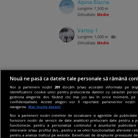
Alpina Blazna
Lungime: 1,500 m
Dificultate:
Medie
Vartop 1
Lungime: 1,000 m
Dificultate:
Medie
Nouă ne pasă ca datele tale personale să rămână conf
Noi și partenerii noștri
201
stocăm și/sau accesăm informații pe dispo
identificatorii cookie unici pentru prelucrarea datelor cu caracter person
gestiona alegerile dvs. făcând clic mai jos sau în orice moment, pe 
confidențialitate. Aceste alegeri vor fi raportate partenerilor noștr
navigarea.
Mai multe detalii
© 2026 Stirileprotv.ro. Toate drepturile 
Noi si partenerii nostri (retelele de socializare si agentiile de publicita
furnizorii nostri de servicii de date analitice) prelucram date pentru a p
functioneze, pentru a personaliza continutul si anunturile publicitare
interesele si/sau profilul dvs., pentru a va oferi functionalitati aferente ret
pentru a analiza traficul pe website. Beneficiati de drepturile prevazute de