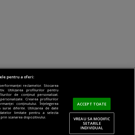
ele pentru a oferi:
 performanței reclamelor. Stocarea
v. Utilizarea profilurilor pentru
ilurilor de conținut personalizat.
 personalizate. Crearea profilurilor
ACCEPT TOATE
rmanței conținutului. Înțelegerea
Termeni si conditii
|
Despre cookie-uri
n surse diferite. Utilizarea de date
 datelor limitate pentru a selecta
 prin scanarea dispozitivului.
VREAU SA MODIFIC
SETARILE
INDIVIDUAL