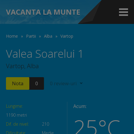
VACANTA LA MUNTE
Home
»
Partii
»
Alba
»
Vartop
Valea Soarelui 1
Vartop, Alba
Nota
0
0 review-uri
Acum:
Lungime:
1190 metri
25°C
Dif. de nivel:
210
Dificultate:
Medie