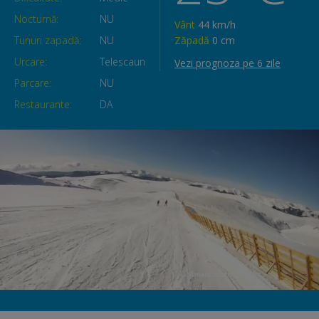
Nocturnă:
NU
Vânt
44 km/h
Tunuri zapadă:
NU
Zăpadă
0 cm
Urcare:
Telescaun
Vezi prognoza pe 6 zile
Parcare:
NU
Restaurante:
DA