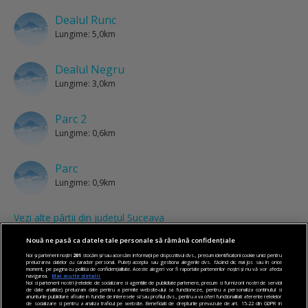
Dealul Runc
Lungime: 5,0km
Dealul Negru
Lungime: 3,0km
Parc 2
Lungime: 0,6km
Parc
Lungime: 0,9km
Vezi alte pârtii din județul Suceava
Nouă ne pasă ca datele tale personale să rămână confidențiale
Noi și partenerii noștri
201
stocăm și/sau accesăm informații pe dispozitivul dvs., precum identificatorii cookie unici pentru
prelucrarea datelor cu caracter personal. Puteți accepta sau gestiona alegerile dvs. făcând clic mai jos sau în orice
moment, pe pagina cu politica de confidențialitate. Aceste alegeri vor fi raportate partenerilor noștri și nu vă vor afecta
navigarea.
Mai multe detalii
Noi si partenerii nostri (retelele de socializare si agentiile de publicitate partenere, precum si furnizorii nostri de servicii
de date analitice) prelucram date pentru a permite website-ului sa functioneze, pentru a personaliza continutul si
anunturile publicitare afisate in functie de interesele si/sau profilul dvs., pentru a va oferi functionalitati aferente retelelor
de socializare si pentru a analiza traficul pe website. Beneficiati de drepturile prevazute de art. 15-22 din GDPR in