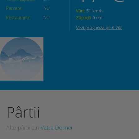
Parcare:
NU
Vânt
51 km/h
Restaurante:
NU
Zăpadă
0 cm
Vezi prognoza pe 6 zile
Pârtii
Alte pârtii din
Vatra Dornei