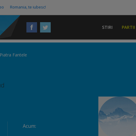
eo
Romania, te iubesc!
STIRI
PARTII
Piatra Fantele
ud
Acum: