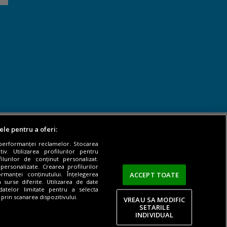
ele pentru a oferi:
 performanței reclamelor. Stocarea
v. Utilizarea profilurilor pentru
ilurilor de conținut personalizat.
 personalizate. Crearea profilurilor
ACCEPT TOATE
rmanței conținutului. Înțelegerea
n surse diferite. Utilizarea de date
 datelor limitate pentru a selecta
 prin scanarea dispozitivului.
VREAU SA MODIFIC
SETARILE
INDIVIDUAL
Termeni si conditii
|
Despre cookie-uri