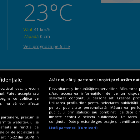
23°C
Vânt
41 km/h
Zăpadă
0 cm
Vezi prognoza pe 6 zile
idențiale
Atât noi, cât și partenerii noștri prelucrăm dat
Reviews
zitivul dvs., precum
Dezvoltarea și îmbunătățirea serviciilor. Măsurarea
al. Puteți accepta sau
și/sau accesarea informațiilor de pe un dispoziti
selectarea conținutului personalizat. Crearea prof
pagina cu politica de
Utilizarea profilurilor pentru selectarea publicității
i și nu vă vor afecta
pentru publicitate personalizată. Măsurarea perfo
Adaugă un review
publicului prin statistici sau combinații de date di
limitate pentru a selecta publicitatea. Utilizarea
te partenere, precum si
conținutul. Date precise de geolocație și identificarea
ermite website-ului sa
 afisate in functie de
Listă parteneri (furnizori)
elelor de socializare si
 art. 15-22 din GDPR in
rezervate.