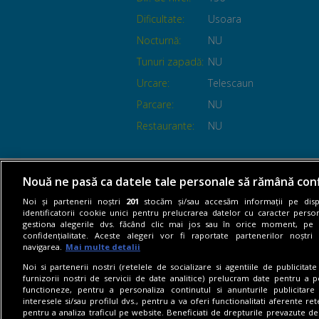
Dificultate:
Usoara
Nocturnă:
NU
Tunuri zapadă:
NU
Urcare:
Telescaun
Parcare:
NU
Restaurante:
NU
Nouă ne pasă ca datele tale personale să rămână conf
Noi și partenerii noștri
201
stocăm și/sau accesăm informații pe dispo
identificatorii cookie unici pentru prelucrarea datelor cu caracter person
gestiona alegerile dvs. făcând clic mai jos sau în orice moment, pe 
confidențialitate. Aceste alegeri vor fi raportate partenerilor noștr
navigarea.
Mai multe detalii
Noi si partenerii nostri (retelele de socializare si agentiile de publicita
furnizorii nostri de servicii de date analitice) prelucram date pentru a p
functioneze, pentru a personaliza continutul si anunturile publicitare
interesele si/sau profilul dvs., pentru a va oferi functionalitati aferente ret
pentru a analiza traficul pe website. Beneficiati de drepturile prevazute de
© 2026 Stirileprotv.ro. Toate drepturile 