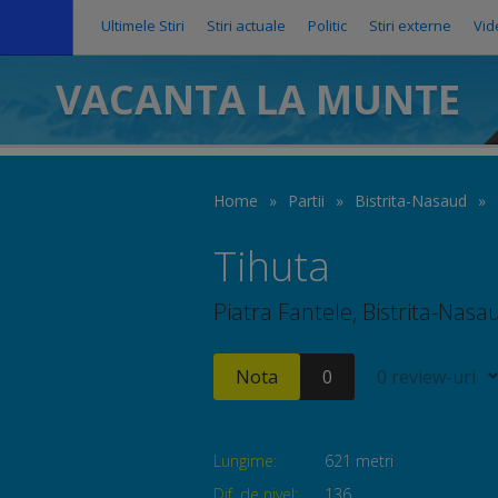
Ultimele Stiri
Stiri actuale
Politic
Stiri externe
Vid
VACANTA LA MUNTE
Home
»
Partii
»
Bistrita-Nasaud
»
Tihuta
Piatra Fantele, Bistrita-Nasa
Nota
0
0 review-uri
Lungime:
621 metri
Dif. de nivel:
136