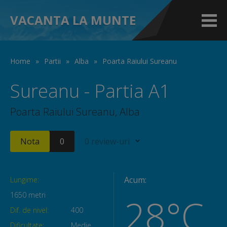
VACANTA LA MUNTE
Home
»
Partii
»
Alba
»
Poarta Raiului Sureanu
Sureanu - Partia A1
Poarta Raiului Sureanu, Alba
Nota
0
0 review-uri
Acum:
Lungime:
1650 metri
28°C
Dif. de nivel:
400
Dificultate:
Medie