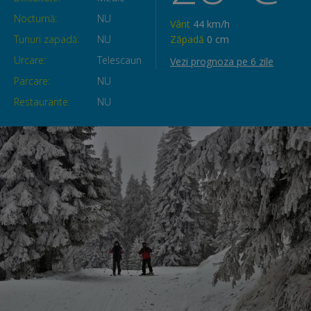
Nocturnă:
NU
Vânt
44 km/h
Tunuri zapadă:
NU
Zăpadă
0 cm
Urcare:
Telescaun
Vezi prognoza pe 6 zile
Parcare:
NU
Restaurante:
NU