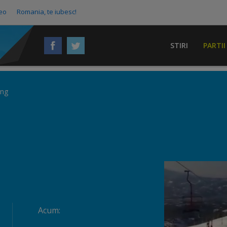
eo
Romania, te iubesc!
STIRI
PARTII
ang
Acum: