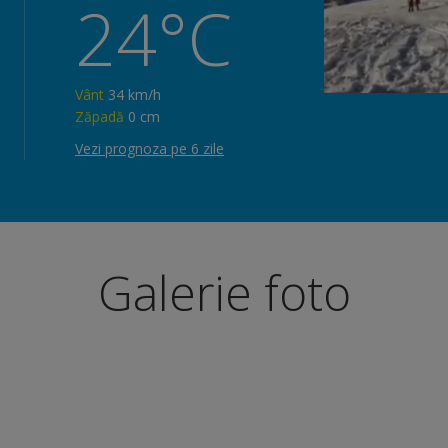
24°C
Vânt
34 km/h
Zăpadă
0 cm
Vezi prognoza pe 6 zile
Galerie foto