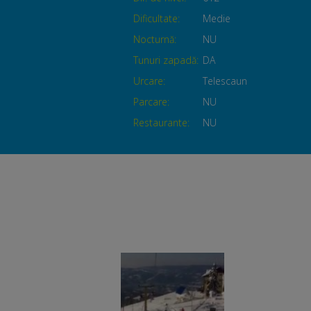
Dificultate:
Medie
Nocturnă:
NU
Tunuri zapadă:
DA
Urcare:
Telescaun
Parcare:
NU
Restaurante:
NU