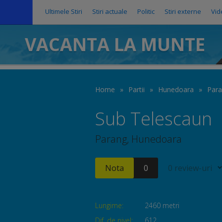
Ultimele Stiri
Stiri actuale
Politic
Stiri externe
Vid
VACANTA LA MUNTE
Home
»
Partii
»
Hunedoara
»
Par
Sub Telescaun
Parang, Hunedoara
Nota
0
0 review-uri
Lungime:
2460 metri
Dif. de nivel:
612