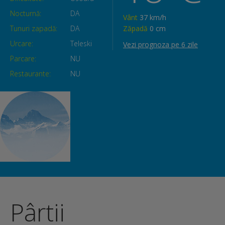
Nocturnă:
DA
Vânt
37 km/h
Tunuri zapadă:
DA
Zăpadă
0 cm
Urcare:
Teleski
Vezi prognoza pe 6 zile
Parcare:
NU
Restaurante:
NU
Pârtii