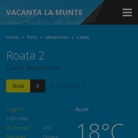
VACANTA LA MUNTE
Home
»
Partii
»
Maramures
»
Cavnic
Roata 2
Cavnic, Maramures
Nota
0
0 review-uri
Acum:
Lungime:
1030 metri
18°C
Dif. de nivel:
410
Dificultate:
Usoara