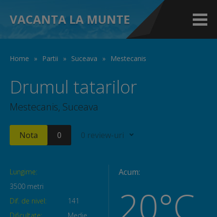
VACANTA LA MUNTE
Home
»
Partii
»
Suceava
»
Mestecanis
Drumul tatarilor
Mestecanis, Suceava
Nota
0
0 review-uri
Acum:
Lungime:
3500 metri
20°C
Dif. de nivel:
141
Dificultate:
Medie